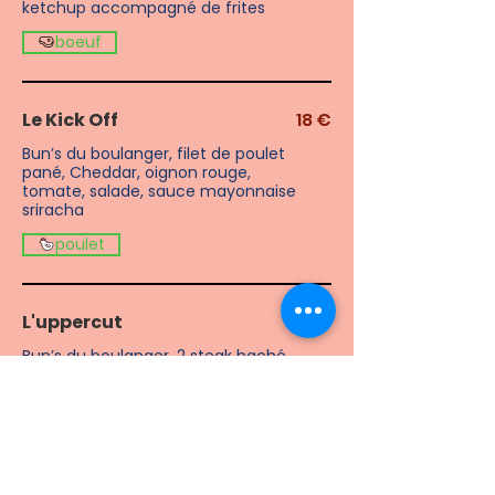
ketchup accompagné de frites
boeuf
Le Kick Off
18 €
Bun’s du boulanger, filet de poulet
pané, Cheddar, oignon rouge,
tomate, salade, sauce mayonnaise
sriracha
poulet
L'uppercut
22 €
Bun’s du boulanger, 2 steak haché
150g, salade, tomate , pickles,
sauce bacon, oignons confits au
sirop d'érable.
boeuf
Porc